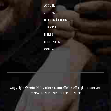
ACCUEIL
JE BRASSE
BRASSIN À FAÇON
JURANDE
BIÉRES
ITINÉRAIRES
CONTACT
Copyright © 2018 Ⓦ by Bière Naturelle.be All rights reserved.
CRÉATION DE SITES INTERNET