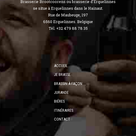
Brasserie Brootcoorens ou brasserie d’Erquelinnes
se situe à Erquelinnes dans le Hainaut.
Rue de Maubeuge, 197
6560 Erquelinnes. Belgique
Tél. +32 479 88 78 35
ACCUEIL
JE BRASSE
BRASSIN À FAÇON
JURANDE
BIÉRES
ITINÉRAIRES
CONTACT