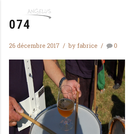
074
26 décembre 2017
by fabrice
0